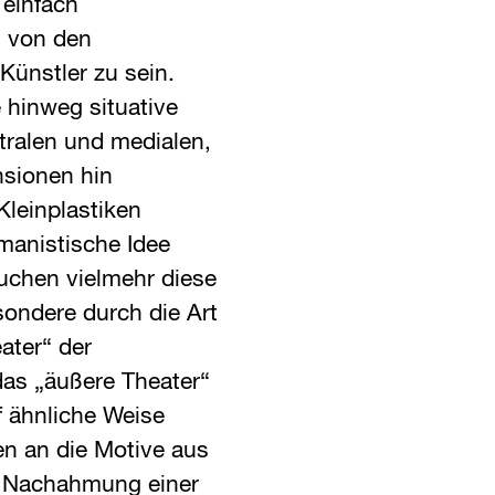
 einfach
n von den
ünstler zu sein.
 hinweg situative
tralen und medialen,
sionen hin
Kleinplastiken
manistische Idee
suchen vielmehr diese
sondere durch die Art
ater“ der
as „äußere Theater“
f ähnliche Weise
gen an die Motive aus
ie Nachahmung einer