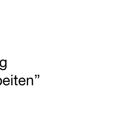
ng
eiten”