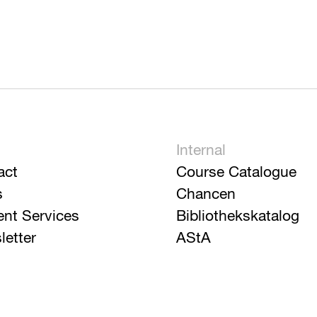
Internal
act
Course Catalogue
s
Chancen
ent Services
Bibliothekskatalog
letter
AStA