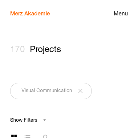
Merz Akademie
Menu
170
Projects
Visual Communication
Show Filters
Field of Study
Grid Layout
List Layout
Search