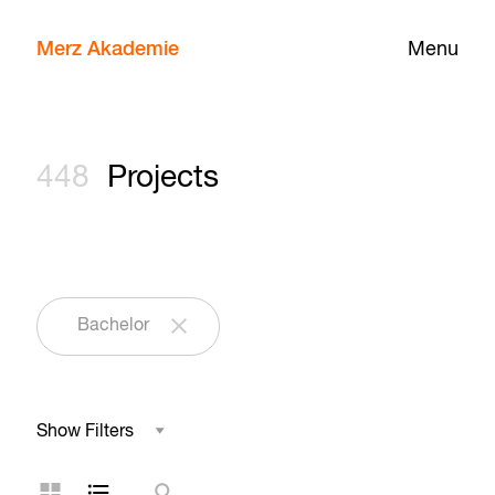
Merz Akademie
Menu
448
Projects
Bachelor
Show Filters
Field of Study
Grid Layout
List Layout
Search