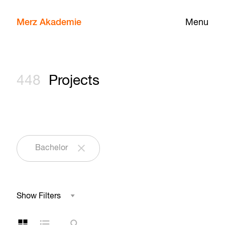
Merz Akademie
Menu
448
Projects
Bachelor
Show Filters
Field of Study
Grid Layout
List Layout
Search