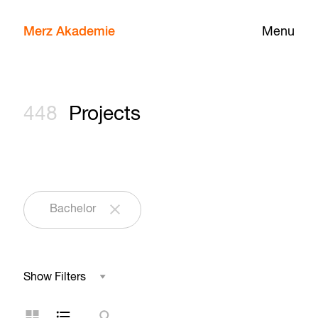
Merz Akademie
Menu
448
Projects
Bachelor
Show Filters
Field of Study
Grid Layout
List Layout
Search