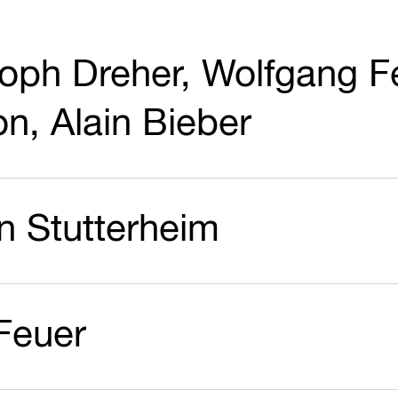
toph Dreher, Wolfgang F
, Alain Bieber
in Stutterheim
Feuer