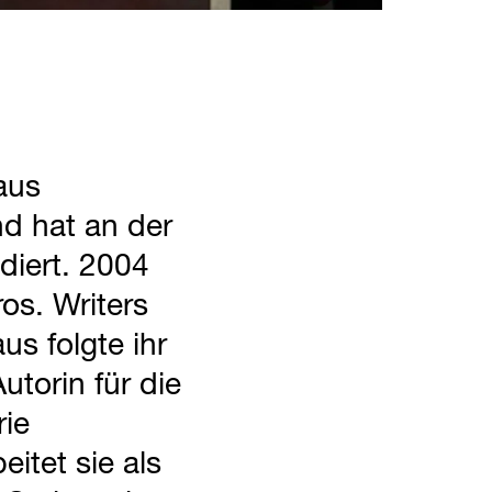
aus
d hat an der
diert. 2004
os. Writers
s folgte ihr
torin für die
ie
itet sie als