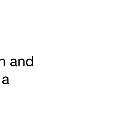
n and
 a