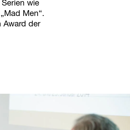
 Serien wie
d „Mad Men“.
en Award der