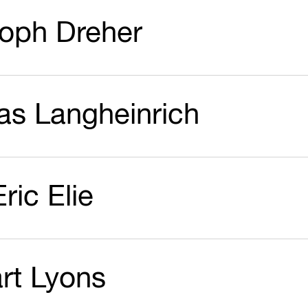
toph Dreher
s Langheinrich
Eric Elie
rt Lyons