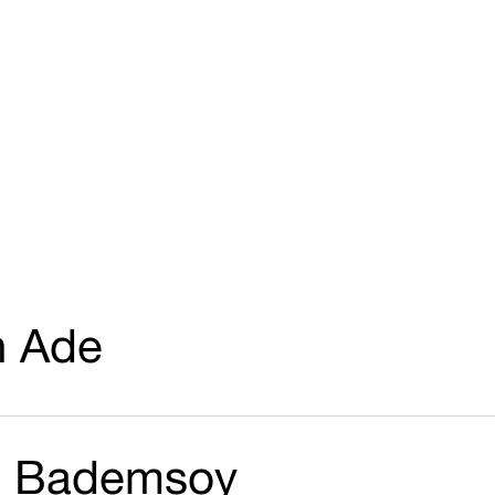
n Ade
n Bademsoy