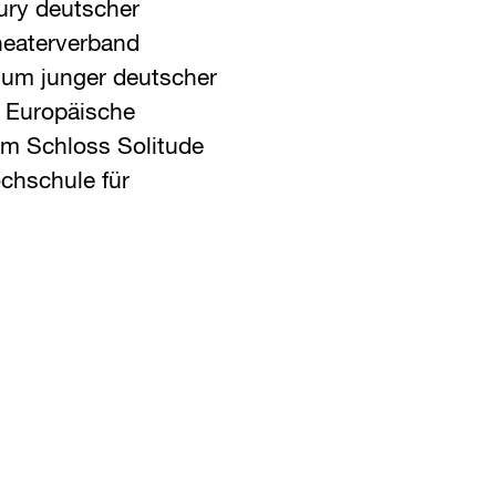
Jury deutscher
theaterverband
rium junger deutscher
s Europäische
um Schloss Solitude
chschule für