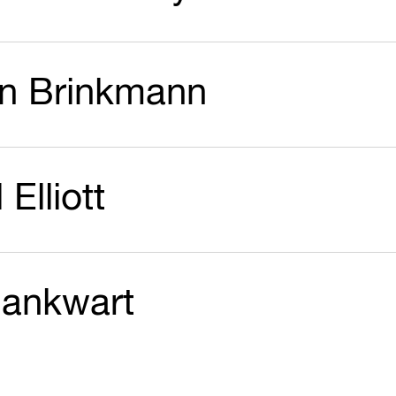
in Brinkmann
 Elliott
Dankwart