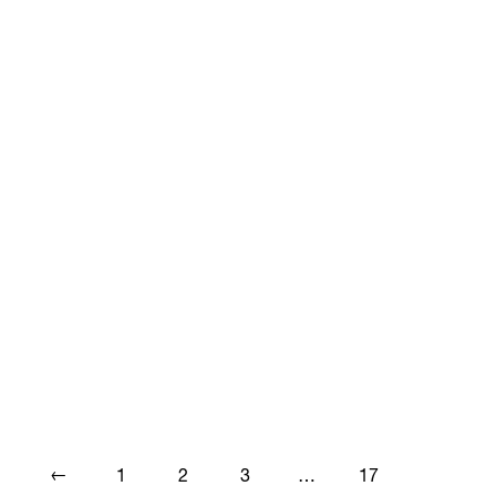
←
1
2
3
…
17