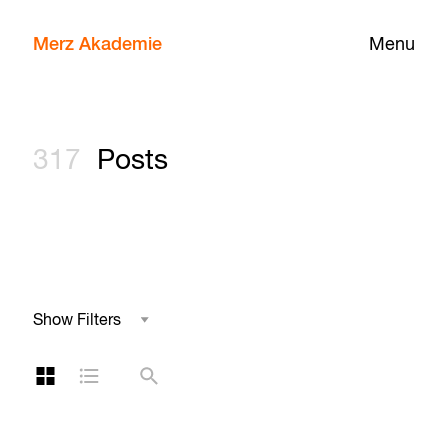
Merz Akademie
Menu
317
Posts
Show Filters
Field of Study
Grid Layout
List Layout
Search
Tag
Year