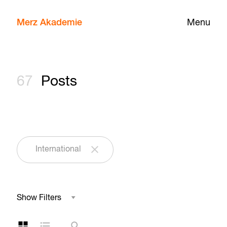
Merz Akademie
Menu
67
Posts
International
Show Filters
Field of Study
Grid Layout
List Layout
Search