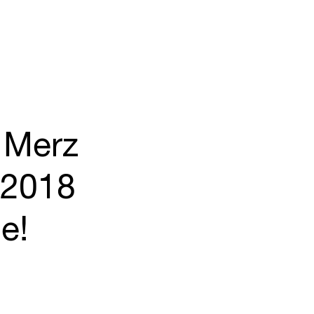
 Merz
 2018
e!