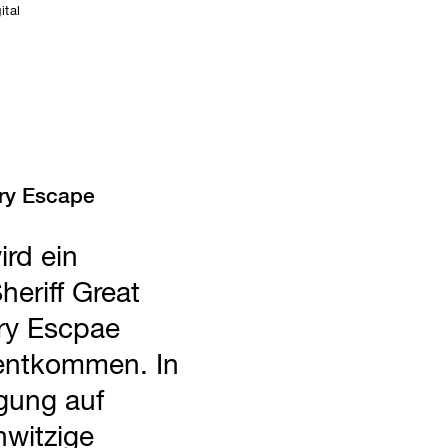
ital
ery Escape
ird ein
heriff Great
ery Escpae
entkommen. In
lgung auf
nwitzige