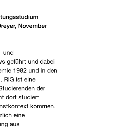
ltungsstudium
Dreyer, November
- und
ws geführt und dabei
emie 1982 und in den
 RIG ist eine
Studierenden der
t dort studiert
unstkontext kommen.
lich eine
ung aus