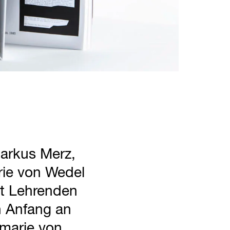
Markus Merz,
ie von Wedel
it Lehrenden
n Anfang an
marie von