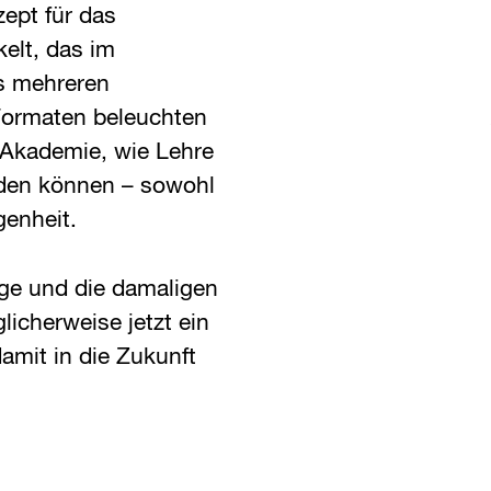
ept für das
kelt, das im
s mehreren
Formaten beleuchten
 Akademie, wie Lehre
den können – sowohl
genheit.
nge und die damaligen
licherweise jetzt ein
mit in die Zukunft