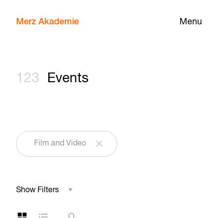
Merz Akademie
Menu
123
Events
Film and Video
Show Filters
Field of Study
Grid Layout
List Layout
Search