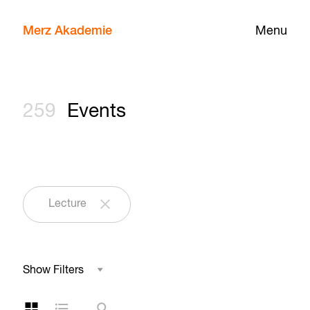
Merz Akademie
Menu
259
Events
Lecture
Show Filters
Field of Study
Grid Layout
List Layout
Search