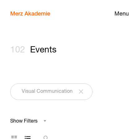
Merz Akademie
Menu
102
Events
Visual Communication
Show Filters
Field of Study
Grid Layout
List Layout
Search