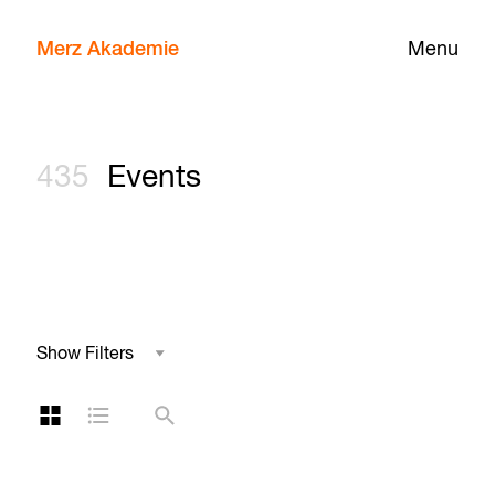
Merz Akademie
Menu
435
Events
Show Filters
Field of Study
Grid Layout
List Layout
Search
Series
Category