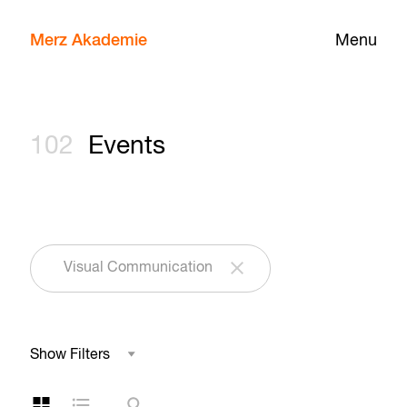
Merz Akademie
Menu
102
Events
Visual Communication
Show Filters
Field of Study
Grid Layout
List Layout
Search