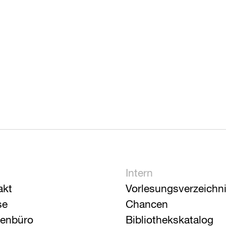
Intern
akt
Vorlesungsverzeichn
se
Chancen
ienbüro
Bibliothekskatalog