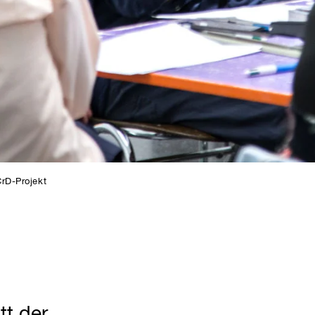
CrD-Projekt
tt der