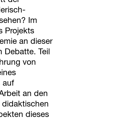
erisch-
ssehen? Im
 Projekts
demie an dieser
 Debatte. Teil
ührung von
eines
 auf
Arbeit an den
n, didaktischen
pekten dieses