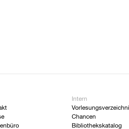
Intern
akt
Vorlesungsverzeichn
se
Chancen
ienbüro
Bibliothekskatalog