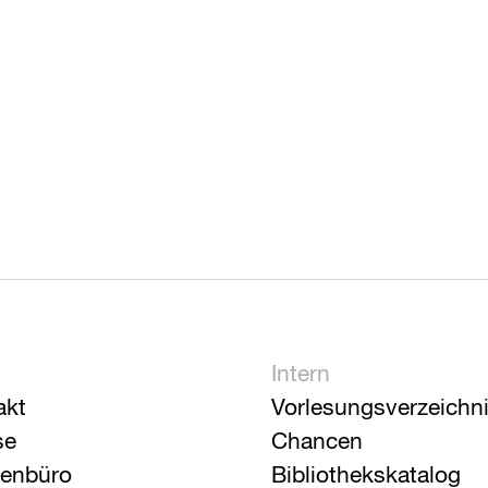
Intern
akt
Vorlesungsverzeichn
se
Chancen
ienbüro
Bibliothekskatalog