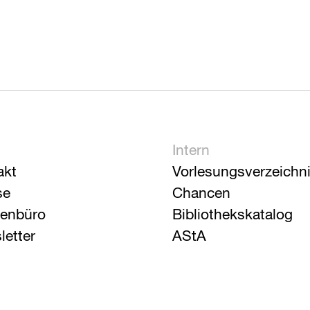
Intern
akt
Vorlesungsverzeichn
se
Chancen
ienbüro
Bibliothekskatalog
letter
AStA