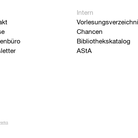
Intern
akt
Vorlesungsverzeichn
se
Chancen
ienbüro
Bibliothekskatalog
letter
AStA
werks