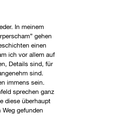
eder. In meinem
örperscham” gehen
eschichten einen
m ich vor allem auf
n, Details sind, für
nangenehm sind.
en immens sein.
eld sprechen ganz
sie diese überhaupt
en Weg gefunden