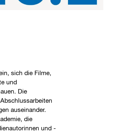
ein, sich die Filme,
kte und
hauen. Die
n Abschlussarbeiten
gen auseinander.
kademie, die
ienautorinnen und -