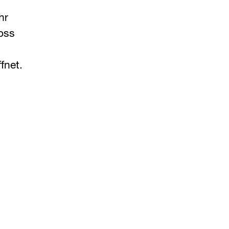
hr
oss
fnet.