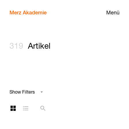
Merz Akademie
Menü
319
Artikel
Show Filters
Studienbereich
Kachelansicht
Listenansicht
Suche
Schlagwort
Jahr