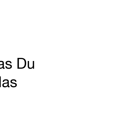
das Du
las