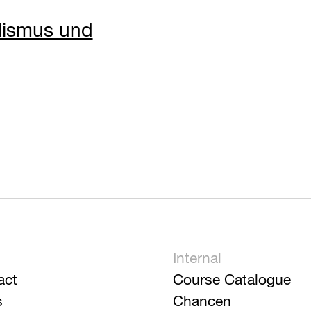
lismus und
Internal
act
Course Catalogue
s
Chancen