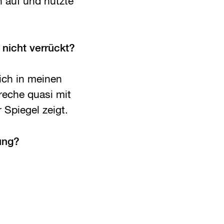
 auf und nutzte
 nicht verrückt?
ich in meinen
reche quasi mit
 Spiegel zeigt.
ung?