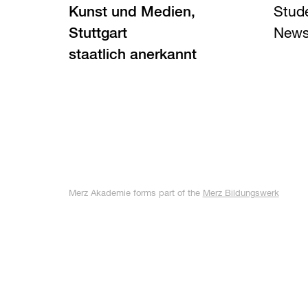
Kunst und Medien,
Stud
Stuttgart
News
staatlich anerkannt
Merz Akademie forms part of the
Merz Bildungswerk