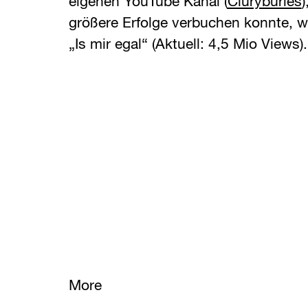
eigenen YouTube Kanal (
Ciuryburies
)
größere Erfolge verbuchen konnte, wi
„Is mir egal“ (Aktuell: 4,5 Mio Views).
More