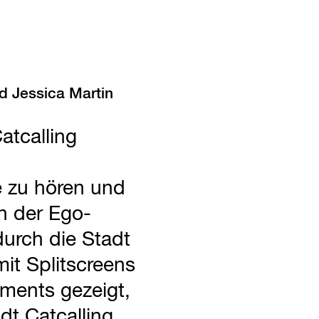
d Jessica Martin
atcalling
 zu hören und
in der Ego-
durch die Stadt
mit Splitscreens
iments gezeigt,
dt Catcalling