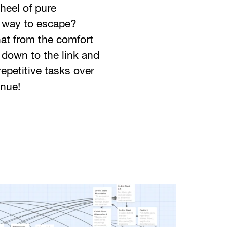
heel of pure
y way to escape?
hat from the comfort
down to the link and
epetitive tasks over
inue!