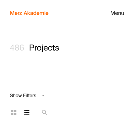
Merz Akademie
Menu
486
Projects
Show Filters
Field of Study
Grid Layout
List Layout
Search
Project Type
Year