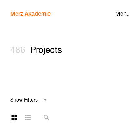
Merz Akademie
Menu
486
Projects
Show Filters
Field of Study
Grid Layout
List Layout
Search
Project Type
Year