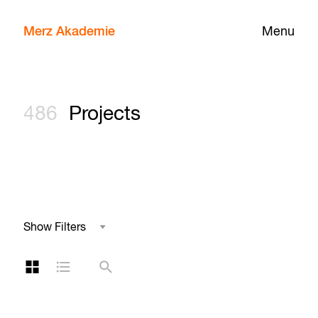
Merz Akademie
Menu
486
Projects
Show Filters
Field of Study
Grid Layout
List Layout
Search
Project Type
Year