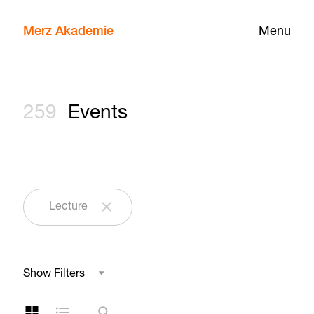
Merz Akademie
Menu
259
Events
Lecture
Show Filters
Field of Study
Grid Layout
List Layout
Search