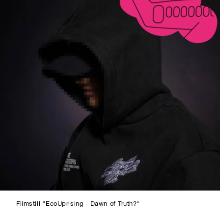
Filmstill "EcoUprising - Dawn of Truth?"