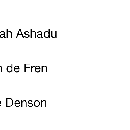
ah Ashadu
n de Fren
e Denson