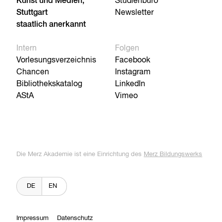
Kunst und Medien,
Studienbüro
Stuttgart
Newsletter
staatlich anerkannt
Intern
Folgen
Vorlesungsverzeichnis
Facebook
Chancen
Instagram
Bibliothekskatalog
LinkedIn
AStA
Vimeo
Die Merz Akademie ist eine Einrichtung des
Merz Bildungswerks
DE
EN
Impressum
Datenschutz