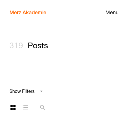
Merz Akademie
Menu
319
Posts
Show Filters
Field of Study
Grid Layout
List Layout
Search
Tag
Year