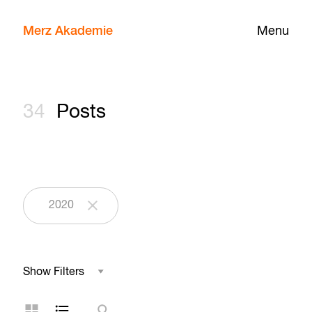
Merz Akademie
Menu
34
Posts
2020
Show Filters
Field of Study
Grid Layout
List Layout
Search