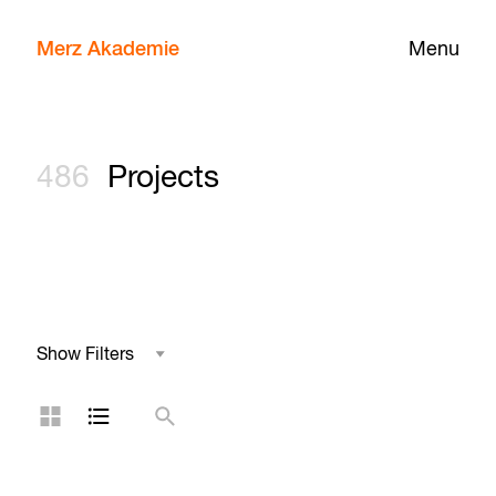
Merz Akademie
Menu
486
Projects
Show Filters
Field of Study
Grid Layout
List Layout
Search
Project Type
Year