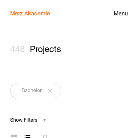
Merz Akademie
Menu
448
Projects
Bachelor
Show Filters
Field of Study
Grid Layout
List Layout
Search