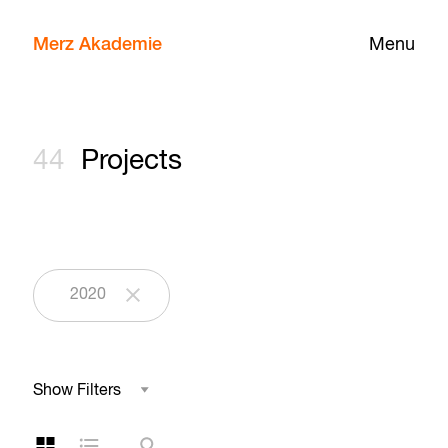
Merz Akademie
Menu
44
Projects
2020
Show Filters
Field of Study
Grid Layout
List Layout
Search