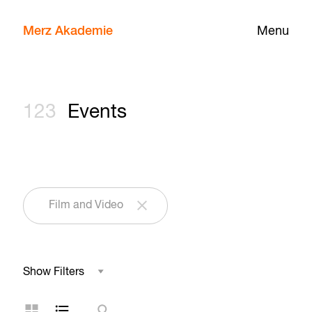
Merz Akademie
Menu
123
Events
Film and Video
Show Filters
Field of Study
Grid Layout
List Layout
Search