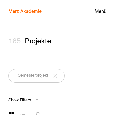
Merz Akademie
Menü
165
Projekte
Semesterprojekt
Show Filters
Studienbereich
Kachelansicht
Listenansicht
Suche