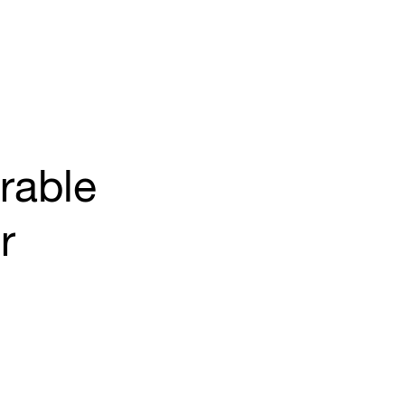
rable
r