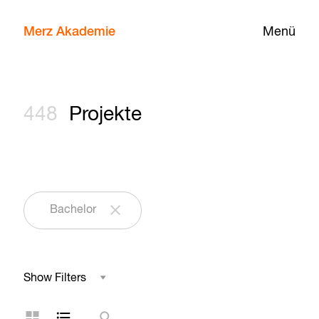
Merz Akademie
Menü
448
Projekte
Bachelor
Show Filters
Studienbereich
Kachelansicht
Listenansicht
Suche