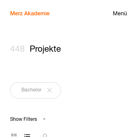
Merz Akademie
Menü
448
Projekte
Bachelor
Show Filters
Studienbereich
Kachelansicht
Listenansicht
Suche