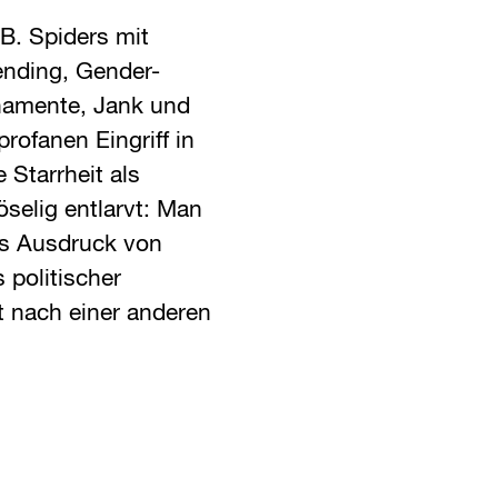
.B. Spiders mit
ending, Gender-
rnamente, Jank und
rofanen Eingriff in
 Starrheit als
öselig entlarvt: Man
als Ausdruck von
 politischer
t nach einer anderen