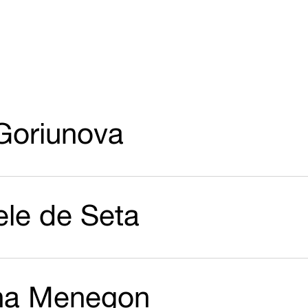
Goriunova
ele de Seta
na Menegon