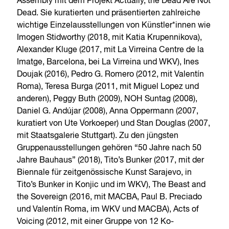
Assembly mit dem Projekt Actually, the Dead Are Not
Dead. Sie kuratierten und präsentierten zahlreiche
wichtige Einzelausstellungen von Künstler*innen wie
Imogen Stidworthy (2018, mit Katia Krupennikova),
Alexander Kluge (2017, mit La Virreina Centre de la
Imatge, Barcelona, bei La Virreina und WKV), Ines
Doujak (2016), Pedro G. Romero (2012, mit Valentín
Roma), Teresa Burga (2011, mit Miguel Lopez und
anderen), Peggy Buth (2009), NOH Suntag (2008),
Daniel G. Andújar (2008), Anna Oppermann (2007,
kuratiert von Ute Vorkoeper) und Stan Douglas (2007,
mit Staatsgalerie Stuttgart). Zu den jüngsten
Gruppenausstellungen gehören “50 Jahre nach 50
Jahre Bauhaus” (2018), Tito’s Bunker (2017, mit der
Biennale für zeitgenössische Kunst Sarajevo, in
Tito’s Bunker in Konjic und im WKV), The Beast and
the Sovereign (2016, mit MACBA, Paul B. Preciado
und Valentín Roma, im WKV und MACBA), Acts of
Voicing (2012, mit einer Gruppe von 12 Ko-