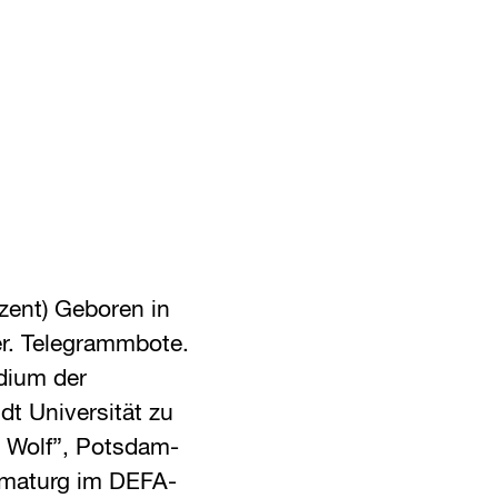
zent) Geboren in
r. Telegrammbote.
udium der
t Universität zu
d Wolf”, Potsdam-
amaturg im DEFA-