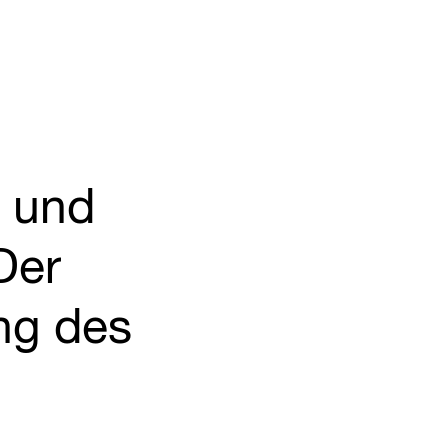
n und
Der
ng des