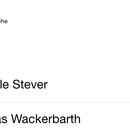
ihe
le Stever
as Wackerbarth